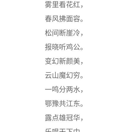
雾里看花红，
春风拂面容。
松间断崖冷，
报晓听鸡公。
变幻新颜美，
云山魔幻穷。
一鸣分两水，
鄂豫共江东。
露点雄冠华，
乐唱天下中。