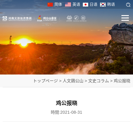
简体
英语
日语
韩语
トップページ
>
人文鶏公山
>
文史コラム
>
鸡公报晓
鸡公报晓
時間:2021-08-31