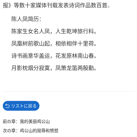
报》等数十家媒体刊载发表诗词作品数百首
。
陈人凤简历：
陈家生女名人凤，人生乾坤旅行科。
凤凰树前歌山起，相依相伴十里荷。
诗书画意华盖运，花发原林南山春。
月影枕烟分寂寞，凤箫龙笛两殷勤。
リストに戻る
前の章：我的美丽鸡公山
次の章：鸡公山的屈辱和愤怒