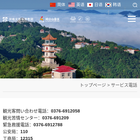
简体
英语
日语
韩语
トップページ
>
サービス電話
観光客問い合わせ電話：
0376-6912058
観光苦情センター：
0376-691209
緊急救援電話：
0376-6912788
公安局：
110
工商局：
12315