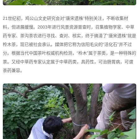
21世纪初，鸡公山文史研究会对“唐宋遗株”特别关注，不断收集材
料，但进展缓慢。2003年进行风景资源普查时，召集植物学家、中草
药专家、茶沟茶农进行寻找、查对、核实，终于搞清了“唐宋遗株”就是
柃木茶，现已被社会承认。媒体把它称为信阳毛尖的“活化石”并不过
分。根据当代中国茶叶权威机构检测，“柃木”属于茶类，是一种特殊的
茶。又经中草药专家认定属于中草药类，具药性，可治肠胃病，可谓
茶药兼容。