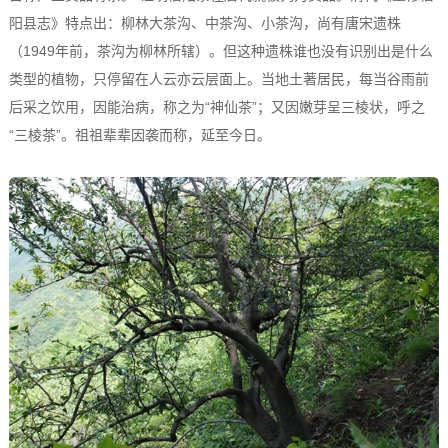
阳县志》特点出：柳林大茶沟、中茶沟、小茶沟，尚有唐宋遗株
（1949年前，茶沟为柳林所辖）。但这种遗株谁也没有识别出是什么
类型的植物，只停留在人云亦云层面上。当地土著居民，每当谷雨前
后采之饮用，因能治病，称之为“神仙茶”；又因嫩芽呈三棱状，呼之
“三棱茶”。祖祖辈辈因袭而称，延至今日。