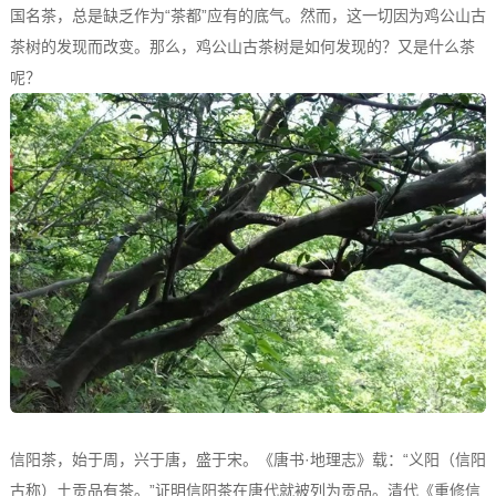
国名茶，总是缺乏作为“茶都”应有的底气。然而，这一切因为鸡公山古
茶树的发现而改变。那么，鸡公山古茶树是如何发现的？又是什么茶
呢？
信阳茶，始于周，兴于唐，盛于宋。《唐书·地理志》载：“义阳（信阳
古称）土贡品有茶。”证明信阳茶在唐代就被列为贡品。清代《重修信