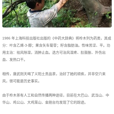
1986 年上海科技出版社出版的《中药大辞典》将柃木列为药类，其成
分：叶含乙烯-3-醇；果含矢车菊苷；籽含脂肪油。性味苦涩、平。功
用主治：祛风除湿，消肿止血。选方可治风湿疼、肚鼓胀、外伤出
血、发热口干。
相传，唐武则天喝了义阳土贡品茶，治好了她的顽疾，并非空穴来
风，很可能是历史事实。
由于柃木茶有人工和自然传播两种途径，目前在大巴山、武当山、中
华山、鸡公山、大鸡笼山、金刚台均发现了它的踪迹。