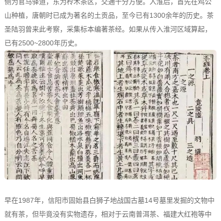
侧为官马驿道，东为柃木茶区，交通十分方便。入淮后，首先在鸡公
山种植，唐朝时已成为著名的土贡品，至今已有1300余年的历史。茶
圣陆羽曾来此考察，采集标本编著茶经。如果从传入淮河区域算起，
已有2500~2800年历史。
早在1987年，信阳市固始县白狮子地战国古墓14号墓里发掘的文物中
就有茶，但毕竟没有实物遗存，相对于云南普洱茶、福建大红袍等中