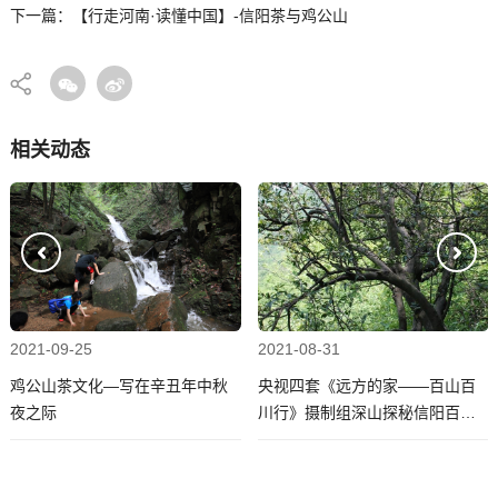
下一篇：【行走河南·读懂中国】-信阳茶与鸡公山
相关动态
2021-09-25
2021-08-31
鸡公山茶文化—写在辛丑年中秋
央视四套《远方的家——百山百
夜之际
川行》摄制组深山探秘信阳百年
老茶树