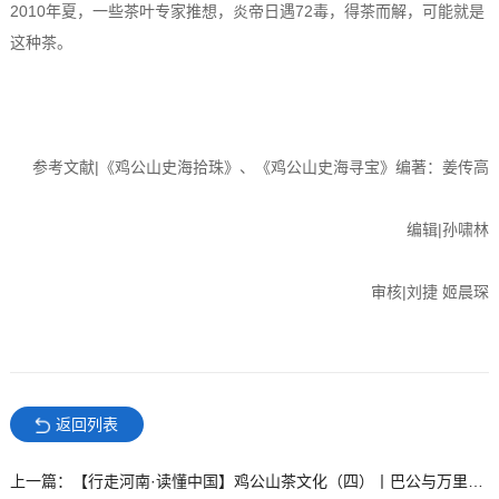
2010年夏，一些茶叶专家推想，炎帝日遇72毒，得茶而解，可能就是
这种茶。
参考文献|《鸡公山史海拾珠》、《鸡公山史海寻宝》编著：姜传高
编辑|孙啸林
审核|刘捷 姬晨琛
返回列表
上一篇：【行走河南·读懂中国】鸡公山茶文化（四）丨巴公与万里茶道