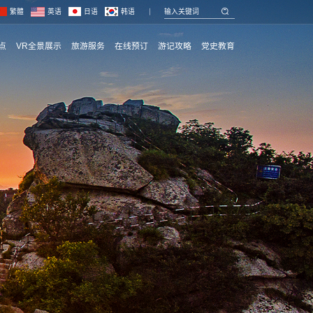
繁體
英语
日语
韩语
点
VR全景展示
旅游服务
在线预订
游记攻略
党史教育