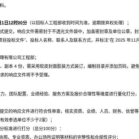
材料。
月
1
日
12时00分
（以招标人工程部收到时间为准，逾期按弃权处理）；
形式提交，响应文件需密封于不透光文件袋中，加盖密封章及单位公章，
封
目投标文件”、投标人名称、联系人及联系方式，并标注“在 2025 年11
管理有限公司工程部；
份、副本 4 份，需采用软皮封面胶装方式装订，编制目录并添加页码，避
要求的响应文件将不予受理。
实力、团队配置、业绩经验、服务方案及报价合理性等维度进行量化打分
提交的响应文件进行符合性审查，核实资质、业绩、人员、财务、信誉等
（有效参选单位不少于
2家）；
分标准进行打分（总分
100分）：
执照、专业资质、办公场所证明等材料的完整性和合规性评分；