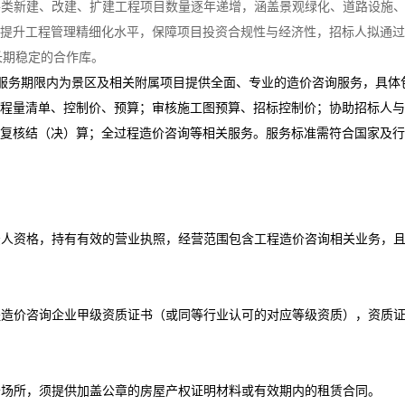
各类新建、改建、扩
建工程项目数量逐年递增，涵盖景观绿化、道路设施
步提升工程管理精细化水平，保障项目投资合规性与经济性，招标人拟通
长期稳定的合作库。
服务期限内为景区及相关附属项目提供全面、专业的造价咨询服务，具体
工程量清单、控制价、预算；审核施工图预算、招标控制价；协助招标人
；复核结（决）算；全过程造价咨询等相关服务。服务标准需符合国家及
法人资格，持有有效的营业执照，经营范围包含工程造价咨询相关业务，
程造价咨询企业甲级资质证书（或同等行业认可的对应等级资质），资质
公场所，须提供加盖公章的房屋产权证明材料或有效期内的租赁合同。