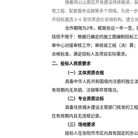
随着鸡公山景区开发建设持续推进，
筑工程、配套服务设施等多个领域。为进一
开招标遴选
3–5 家优质造价咨询机构，建立
合作期限为
2年，框架协议一年一签，
括但不限于：根据已确定的施工图编制招标
审中心对接审核工作；审核竣工结（决）算
合格标准，满足招标人及项目实际需求。
二、投标人资质要求
（一）主体资质合规
具备中华人民共和国境内注册的独立
有效期内无吊销、注销等异常情况。
（二）专业资质达标
具备住房城乡建设主管部门核发的工
在有效期内且无违规记录。
（三）场地要求
投标人在信阳市市区内具有固定的办