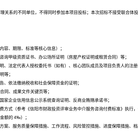
管理关系的不同单位，不得同时参加本项目投标；本次招标不接受联合体
内容、期限、标准等核心信息）
；
价咨询甲级资质证书、办公场所证明（房屋产权证明或租赁合同）等；
证明、法定代表人授权委托书（如有）、核心团队成员及项目负责人的注册
证明等；
报告、依法缴纳税收和社会保障资金的证明；
绩合同、成果文件关键页等；
国家企业信用信息公示系统查询证明、反商业贿赂承诺书；
费方式（参考《信阳市财政投资评审业务中介服务咨询付费标准》执行，
算金额的
4‰）；
方案、服务质量保障措施、工作流程、风险管控措施、进度保障措施、档
；