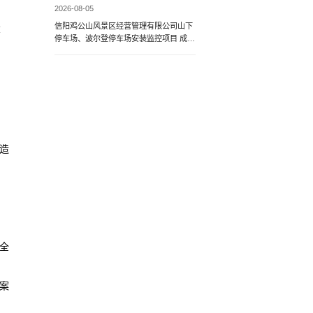
2026-08-05
信阳鸡公山风景区经营管理有限公司山下
投
停车场、波尔登停车场安装监控项目 成交
候选人公示
造
全
案