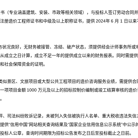
证书（专业涵盖建筑、安装、市政等相关领域），与投标人签订劳动合同
级注册造价工程师证书和中级及以上职称证书，提供
202
4
年
6 月
1 日以来
务状况良好，无财务被接管、冻结、破产状态，须提供经会计师事务所或
业从成立之日计算，成立不足一年的提供成立以来的财务报表。
同时需提
收和社会保障资金的证明。
类似景区、文旅项目或大型公共工程项目的造价咨询服务业绩，需提供合
有一项项目金额
1000 万元及以上的招标控制价编制或竣工结算审核的造价
）。
评、司法纠纷败诉记录，未被列入失信被执行人名单、重大税收违法失信
需提供
“信用中国”网站相关查询结果及“国家企业信用信息公示系统”中公示
盖投标人公章，查询时间期限为招标公告发布之日后至投标截止之日前。