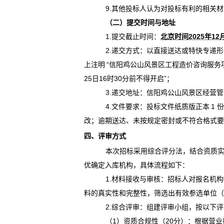
9.其他投标人认为对投标有利的相关
（二）提交时间与地址
1.提交截止时间：
北京时间
2025年1
2
2.递交方式：以直接送达或特快专递
上注明
“信阳鸡公山风景区工程造价咨询服务项
25日
16时30分
前不得开启
”；
3.递交地址：信阳鸡公山风景区经营
4.文件要求：
投标文件纸质版正本
1 
改；
逾期送达、未按规定密封或不符合格式
四、评审方式
本次招标采用综合评分法，结合资质
优确定入库机构，具体流程如下：
1.
材料接收与审核：招标人对报名机构
料的真实性和完整性，筛选出有效参选单位
2.
综合评审：组建评审小组，按以下评
（1）
资质合规性（
20分）：
根据营业