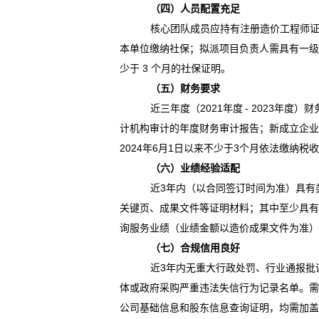
（四）人员配置充足
核心团队成员应持有注册造价工程师
本单位缴纳社保；
拟派项目负责人需具有一
少于 3 个月的社保证明。
（五）财务要求
近三年度（
202
1
年度
- 202
3年度）
财
计机构审计的年度财务审计报告；新成立企
202
4年6
月
1日以来不少于3个月依法缴纳税
（六）业绩经验适配
近
3年内（以合同签订时间为准）具有
关键页、成果文件等证明材料；
其中至少具
询服务业绩（业绩金额以造价成果文件为准
（七）合规信用良好
近
3年内无重大行政处罚、行业通报批
体或政府采购严重违法失信行为记录名单。
公司基础信息和股东信息查询证明，均需加