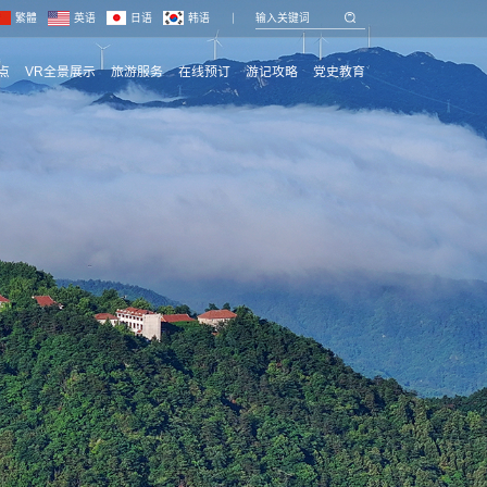
繁體
英语
日语
韩语
点
VR全景展示
旅游服务
在线预订
游记攻略
党史教育