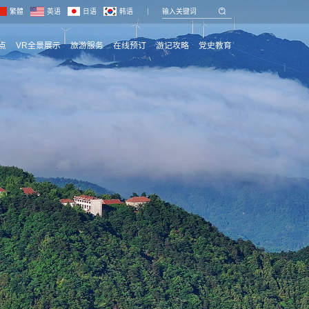
繁體
英语
日语
韩语
点
VR全景展示
旅游服务
在线预订
游记攻略
党史教育