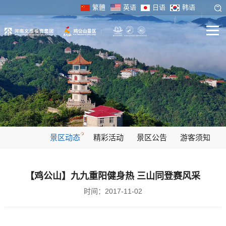
繁體
英语
日语
韩语
景区动态
精彩活动
景区公告
游客须知
【鸡公山】九九重阳健身热 三山同登赛风采
时间：2017-11-02