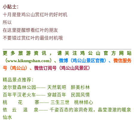
小贴士：
十月是登鸡公山赏红叶的好时机
所以
在这里提醒想看红叶的朋友
不要错过赏红叶的最佳时机哦
更多旅游资讯，请关注鸡公山官方网站
（www.kikungshan.com）、
微博（鸡公山景区官微）、
微信服务
号（鸡公山）、
微信订阅号（鸡公山风景区）
精品景点推荐：
波尔登森林公园—— 天然氧吧 醉美杉林
百年平汉老火车—— 穿越百年 民国风情
桃 花 寨—— 三生三世 桃林倾心
依 云 温 泉—— 千姿百态的溶洞奇观，晶莹澄澈的暖泉
仙水