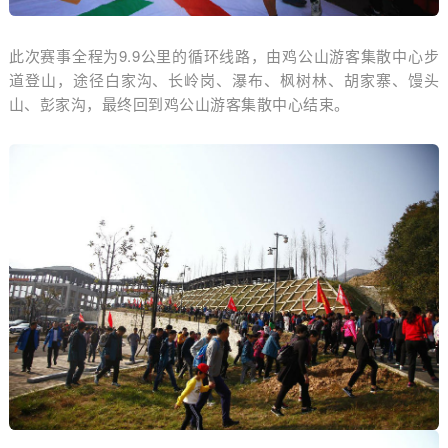
此次赛事全程为9.9公里的循环线路，由鸡公山游客集散中心步
道登山，途径白家沟、长岭岗、瀑布、枫树林、胡家寨、馒头
山、彭家沟，最终回到鸡公山游客集散中心结束。