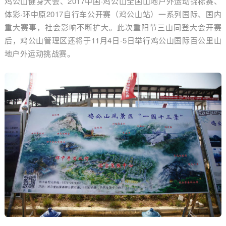
鸡公山健身大会、2017中国·鸡公山全国山地户外运动锦标赛、
体彩·环中原2017自行车公开赛（鸡公山站）一系列国际、国内
重大赛事，社会影响不断扩大。此次重阳节三山同登大会开赛
后，鸡公山管理区还将于11月4日-5日举行鸡公山国际百公里山
地户外运动挑战赛。