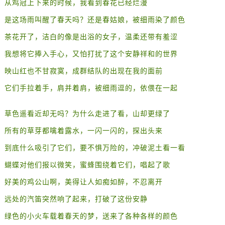
从鸡冠上下来的时候，我看到春花已经烂漫
是这场雨叫醒了春天吗？还是春姑娘，被细雨染了颜色
茶花开了，洁白的像是出浴的女子，温柔还带有羞涩
我想将它捧入手心，又怕打扰了这个安静祥和的世界
映山红也不甘寂寞，成群结队的出现在我的面前
它们手拉着手，肩并着肩，被细雨逗的，依偎在一起
草色遥看近却无吗？为什么走进了看，山却更绿了
所有的草芽都噙着露水，一闪一闪的，探出头来
到底什么吸引了它们，要不惧万险的，冲破泥土看一看
蝴蝶对他们报以微笑，蜜蜂围绕着它们，唱起了歌
好美的鸡公山啊，美得让人如痴如醉，不忍离开
远处的汽笛突然响了起来，打破了这份安静
绿色的小火车载着春天的梦，送来了各种各样的颜色