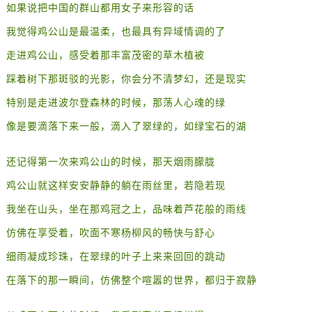
如果说把中国的群山都用女子来形容的话
我觉得鸡公山是最温柔，也最具有异域情调的了
走进鸡公山，感受着那丰富茂密的草木植被
踩着树下那斑驳的光影，你会分不清梦幻，还是现实
特别是走进波尔登森林的时候，那荡人心魂的绿
像是要滴落下来一般，滴入了翠绿的，如绿宝石的湖
还记得第一次来鸡公山的时候，那天烟雨朦胧
鸡公山就这样安安静静的躺在雨丝里，若隐若现
我坐在山头，坐在那鸡冠之上，品味着芦花般的雨线
仿佛在享受着，吹面不寒杨柳风的畅快与舒心
细雨凝成珍珠，在翠绿的叶子上来来回回的跳动
在落下的那一瞬间，仿佛整个喧嚣的世界，都归于寂静