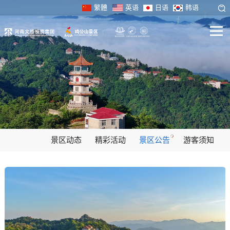
繁體
英语
日语
韩语
景区动态
精彩活动
景区公告
游客须知